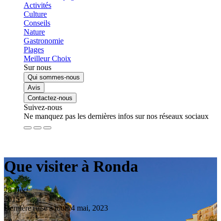
Activités
Culture
Conseils
Nature
Gastronomie
Plages
Meilleur Choix
Sur nous
Qui sommes-nous
Avis
Contactez-nous
Suivez-nous
Ne manquez pas les dernières infos sur nos réseaux sociaux
Que visiter à Ronda
28
Déc
2015
Dernière mise à jour: 4 mai, 2023