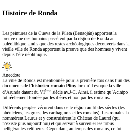
Histoire de Ronda
Les peintures de la Cueva de la Pileta (Benaoján) apportent la
preuve que des humains passèrent par la région de Ronda au
paléolithique tandis que des restes archéologiques découverts dans la
vieille ville de Ronda apportent la preuve que des hommes y vivent
depuis l’ère néolithique.
Anecdote
La ville de Ronda est mentionnée pour la première fois dans l’un des
documents de
l’historien romain Pliny
lorsqu’il évoque la ville
ème
d’Arunda datant du VI
siècle av.J-C. Ainsi, il estime qu’Acinipo
fut réellement fondée par les ibères et non par les romains.
Différents peuples vécurent dans cette région au fil des siècles (les
phéniciens, les grecs, les carthaginois et les romains). Les romains la
nommèrent Laurus et y construisirent le Château de Laurel (qui
n’existe plus aujourd’hui) et qui servait à surveiller les tribus
belligérantes celtibères. Cependant, au temps des romains, ce fut