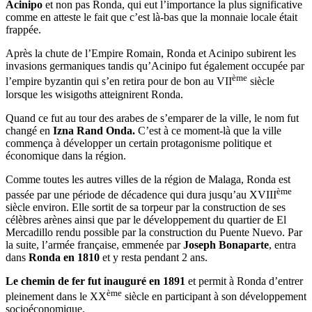
Acinipo
et non pas Ronda, qui eut l’importance la plus significative
comme en atteste le fait que c’est là-bas que la monnaie locale était
frappée.
Après la chute de l’Empire Romain, Ronda et Acinipo subirent les
invasions germaniques tandis qu’Acinipo fut également occupée par
ème
l’empire byzantin qui s’en retira pour de bon au VII
siècle
lorsque les wisigoths atteignirent Ronda.
Quand ce fut au tour des arabes de s’emparer de la ville, le nom fut
changé en
Izna Rand Onda.
C’est à ce moment-là que la ville
commença à développer un certain protagonisme politique et
économique dans la région.
Comme toutes les autres villes de la région de Malaga, Ronda est
ème
passée par une période de décadence qui dura jusqu’au XVIII
siècle environ. Elle sortit de sa torpeur par la construction de ses
célèbres arènes ainsi que par le développement du quartier de El
Mercadillo rendu possible par la construction du Puente Nuevo. Par
la suite, l’armée française, emmenée par
Joseph Bonaparte
, entra
dans
Ronda en 1810
et y resta pendant 2 ans.
Le chemin de fer fut inauguré en 1891
et permit à Ronda d’entrer
ème
pleinement dans le XX
siècle en participant à son développement
socioéconomique.