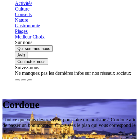
Activités
Culture
Conseils
Nature
Gastronomie
Plages
Meilleur Choix
Sur nous
Qui sommes-nous
Avis
Contactez-nous
Suivez-nous
Ne manquez pas les dernières infos sur nos réseaux sociaux
Cordoue
Tout ce que vous devez savoir pour faire du tourisme à Cordoue afin
de passer un bon moment. Choisissez le plan qui vous correspond le
mieux.