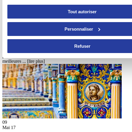
Tout autoriser
12
Juil 17
Personnaliser
Top 10 des meilleures villas de Cordoue
Refuser
Cordoue, l’une des régions les plus attrayantes d’Andalousie est
parsemée de magnifiques maisons de vacances. Jetez un œil aux
meilleures ...
[lire plus]
09
Mai 17