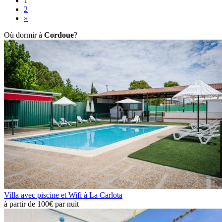
1
2
»
Où dormir à
Cordoue
?
Villa avec piscine et Wifi à La Carlota
à partir de
100€
par nuit