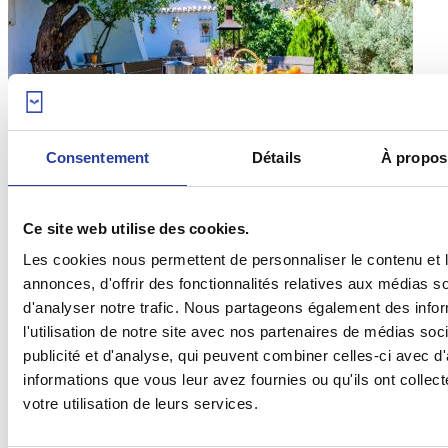
Consentement
Détails
À propos
04
Oct 17
Top 10 des villas les plus charmantes de
Ce site web utilise des cookies.
Cordoue (Espagne)
Les cookies nous permettent de personnaliser le contenu et 
annonces, d'offrir des fonctionnalités relatives aux médias s
Découvrez la liste des dix villas les plus charmantes de Cordoue et
d'analyser notre trafic. Nous partageons également des info
trouvez l’endroit parfait pour vos vacances si méritées. ...
[lire plus]
l'utilisation de notre site avec nos partenaires de médias soc
publicité et d'analyse, qui peuvent combiner celles-ci avec d
informations que vous leur avez fournies ou qu'ils ont collect
votre utilisation de leurs services.