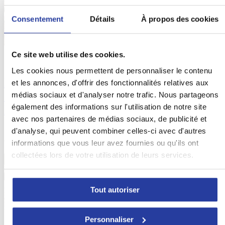
Consentement
Détails
À propos des cookies
18
Ce site web utilise des cookies.
Nov 16
Les cookies nous permettent de personnaliser le contenu
Les transports publics en Andalousie :
et les annonces, d'offrir des fonctionnalités relatives aux
comment voyager dans le sud de
médias sociaux et d'analyser notre trafic. Nous partageons
également des informations sur l'utilisation de notre site
l’Espagne
avec nos partenaires de médias sociaux, de publicité et
Les transports publics en Andalousie vous permettront de vous
d'analyse, qui peuvent combiner celles-ci avec d'autres
déplacer entre les villes et les villages du sud de l’Espagne ...
[lire
informations que vous leur avez fournies ou qu'ils ont
plus]
collectées lors de votre utilisation de leurs services.
Tout autoriser
Personnaliser