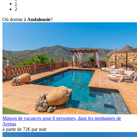
1
2
Où dormir à
Andalousie
?
Maison de vacances pour 8 personnes, dans les montagnes de
Arenas
à partir de
72€
par nuit