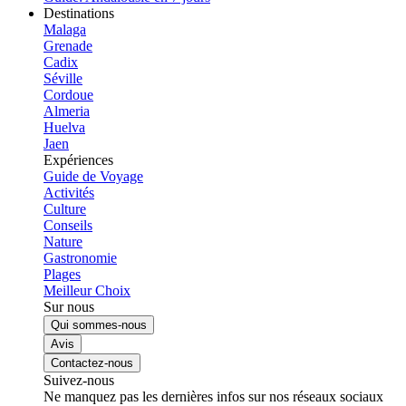
Destinations
Malaga
Grenade
Cadix
Séville
Cordoue
Almeria
Huelva
Jaen
Expériences
Guide de Voyage
Activités
Culture
Conseils
Nature
Gastronomie
Plages
Meilleur Choix
Sur nous
Qui sommes-nous
Avis
Contactez-nous
Suivez-nous
Ne manquez pas les dernières infos sur nos réseaux sociaux