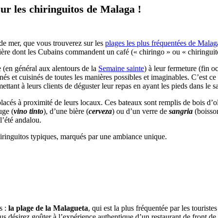
sur les chiringuitos de Malaga !
 de mer, que vous trouverez sur les
plages les plus fréquentées de Malag
nière dont les Cubains commandent un café (« chiringo » ou « chiringuit
re (en général aux alentours de la
Semaine sainte
) à leur fermeture (fin o
nés et cuisinés de toutes les manières possibles et imaginables. C’est ce
ttant à leurs clients de déguster leur repas en ayant les pieds dans le s
lacés à proximité de leurs locaux. Ces bateaux sont remplis de bois d’ol
uge (
vino tinto
), d’une bière (
cerveza
) ou d’un verre de
sangria
(boisson
l’été andalou.
hiringuitos typiques, marqués par une ambiance unique.
s :
la plage de la Malagueta
, qui est la plus fréquentée par les touriste
s désirez goûter à l’expérience authentique d’un restaurant de front de 