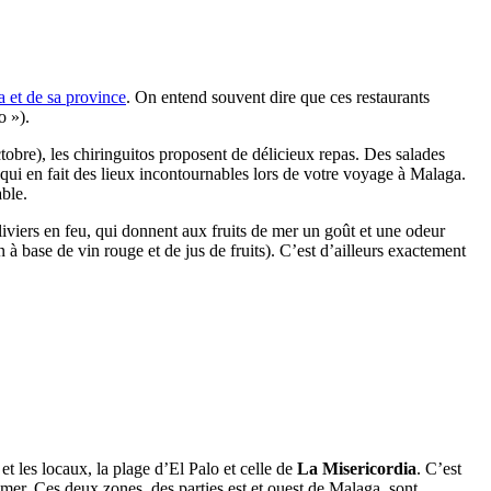
a et de sa province
. On entend souvent dire que ces restaurants
o »).
ctobre), les chiringuitos proposent de délicieux repas. Des salades
 qui en fait des lieux incontournables lors de votre voyage à Malaga.
able.
iviers en feu, qui donnent aux fruits de mer un goût et une odeur
 à base de vin rouge et de jus de fruits). C’est d’ailleurs exactement
s et les locaux, la plage d’El Palo et celle de
La Misericordia
. C’est
mer. Ces deux zones, des parties est et ouest de Malaga, sont