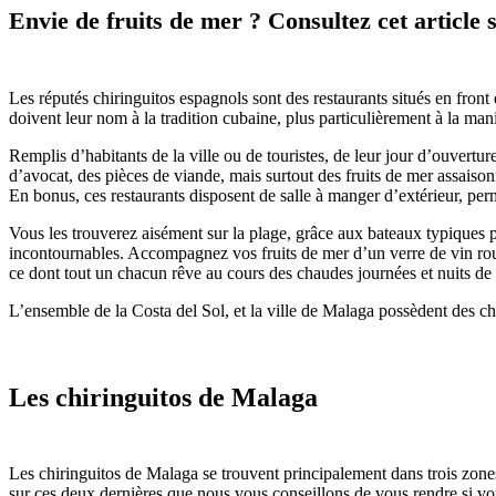
Envie de fruits de mer ? Consultez cet article 
Les réputés chiringuitos espagnols sont des restaurants situés en front
doivent leur nom à la tradition cubaine, plus particulièrement à la ma
Remplis d’habitants de la ville ou de touristes, de leur jour d’ouvertu
d’avocat, des pièces de viande, mais surtout des fruits de mer assaison
En bonus, ces restaurants disposent de salle à manger d’extérieur, perme
Vous les trouverez aisément sur la plage, grâce aux bateaux typiques p
incontournables. Accompagnez vos fruits de mer d’un verre de vin ro
ce dont tout un chacun rêve au cours des chaudes journées et nuits de 
L’ensemble de la Costa del Sol, et la ville de Malaga possèdent des c
Les chiringuitos de Malaga
Les chiringuitos de Malaga se trouvent principalement dans trois zone
sur ces deux dernières que nous vous conseillons de vous rendre si vou