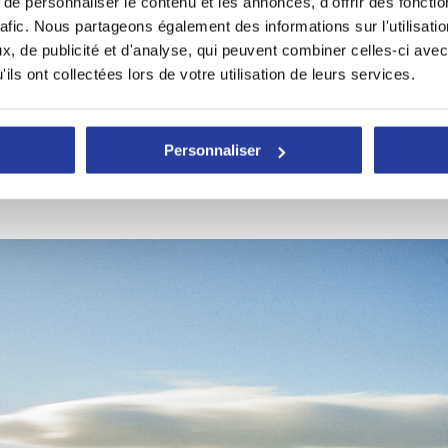
e personnaliser le contenu et les annonces, d'offrir des fonctio
rafic. Nous partageons également des informations sur l'utilisati
, de publicité et d'analyse, qui peuvent combiner celles-ci avec
ils ont collectées lors de votre utilisation de leurs services.
Personnaliser
rite le détour. Situé dans la zone du même nom, au bout du quartier El P
 fruits de mer amenés par les vagues. L’ambiance iodée qui règne dans 