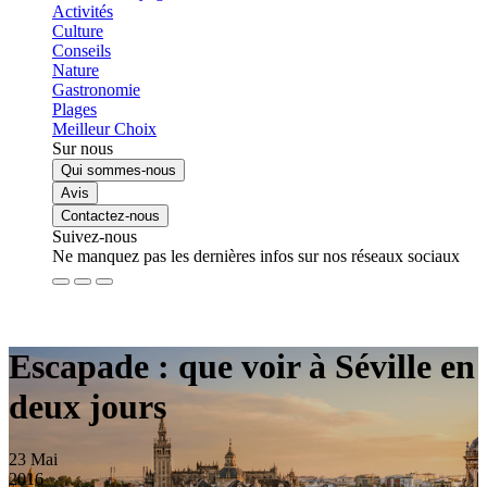
Activités
Culture
Conseils
Nature
Gastronomie
Plages
Meilleur Choix
Sur nous
Qui sommes-nous
Avis
Contactez-nous
Suivez-nous
Ne manquez pas les dernières infos sur nos réseaux sociaux
Escapade : que voir à Séville en
deux jours
23
Mai
2016