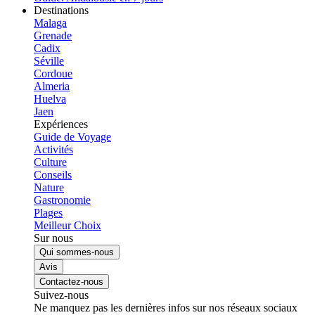
Destinations
Malaga
Grenade
Cadix
Séville
Cordoue
Almeria
Huelva
Jaen
Expériences
Guide de Voyage
Activités
Culture
Conseils
Nature
Gastronomie
Plages
Meilleur Choix
Sur nous
Qui sommes-nous
Avis
Contactez-nous
Suivez-nous
Ne manquez pas les dernières infos sur nos réseaux sociaux