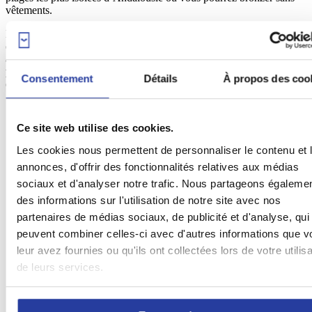
vêtements.
La
plage de Barrancal
et la
plage de Genoveses
permettent
également de pratiquer le naturisme tout en étant en communion
avec la nature environnante. Important : ces deux
plages étant
pratiquement vierges,
il est fortement conseillé d’emmener de l’eau
Consentement
Détails
À propos des coo
et de quoi manger pour y passer la journée.
Ce site web utilise des cookies.
12. Plage de Los Muertos (Carboneras)
Les cookies nous permettent de personnaliser le contenu et 
annonces, d'offrir des fonctionnalités relatives aux médias
sociaux et d'analyser notre trafic. Nous partageons égaleme
des informations sur l'utilisation de notre site avec nos
partenaires de médias sociaux, de publicité et d'analyse, qui
peuvent combiner celles-ci avec d'autres informations que v
leur avez fournies ou qu'ils ont collectées lors de votre utilisa
de leurs services.