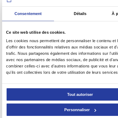
Consentement
Détails
À p
Ce site web utilise des cookies.
Les cookies nous permettent de personnaliser le contenu et
d'offrir des fonctionnalités relatives aux médias sociaux et d
trafic. Nous partageons également des informations sur l'utili
avec nos partenaires de médias sociaux, de publicité et d'an
combiner celles-ci avec d'autres informations que vous leur 
qu'ils ont collectées lors de votre utilisation de leurs services
Pour profiter de vos vacances de la meilleure façon qu’il soit, vous
avez sûrement envie de pouvoir vous reposer dans l’une des
surprenantes maisons de vacances et villas de la Costa del Sol
.
Tout autoriser
La proximité avec la mer, les superbes paysages, les chauds rayons
du soleil et la présence d’une piscine privée constituent les
caractéristiques principales
de ces magnifiques propriétés qui vous
offriront le cadre idéal pour des moments de loisirs et de détente. Ne
Personnaliser
manquez pas l’opportunité de passer des vacances inoubliables dans