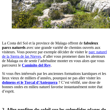
La Costa del Sol et la province de Malaga offrent de
fabuleux
parcs naturels
avec une grande variété de chemins ouverts aux
visiteurs. Vous pouvez par exemple décider de visiter le
parc naturel
de la Sierra de las Nieves
, d’aller vous promener dans les alentours
de Malaga ou de sentir l’adrénaline monter en vous alors que vous
parcourez le
Caminito del Rey
.
Si vous êtes intéressés par les anciennes formations karstiques et les
lieux vieux de milliers d’années, pourquoi ne pas aller visiter les
dolmens et le Torcal d’Antequera
? C’est vérifié, une dose de
bonnes ondes en milieu naturel favorise instantanément notre état
d’esprit.
2. Allez profiter du soleil sur les splendides plages de