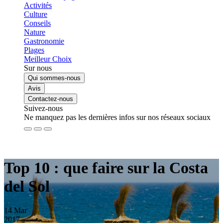
Activités
Culture
Conseils
Nature
Gastronomie
Plages
Meilleur Choix
Sur nous
Qui sommes-nous
Avis
Contactez-nous
Suivez-nous
Ne manquez pas les dernières infos sur nos réseaux sociaux
Top 10 : que faire sur la Costa
del Sol
14
Mar
2017